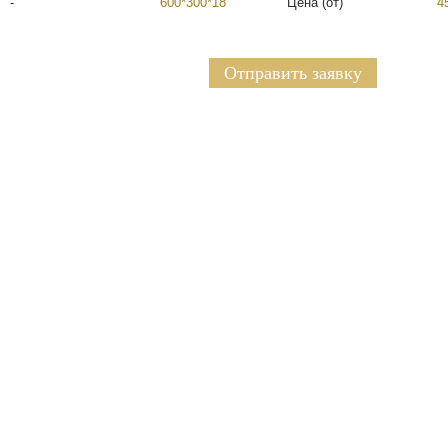
-
600*300*18
Цена (от)
4
Отправить заявку