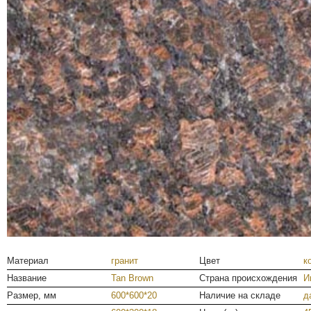
Материал
гранит
Цвет
к
Название
Tan Brown
Страна происхождения
И
Размер, мм
600*600*20
Наличие на складе
д