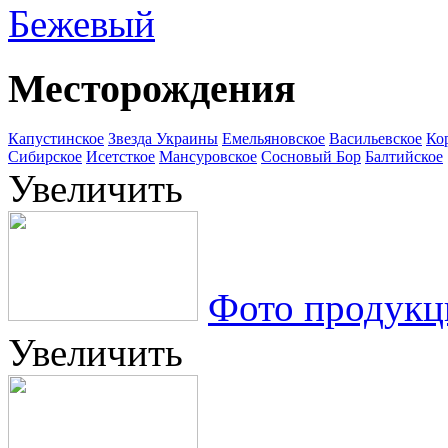
Бежевый
Месторождения
Капустинское
Звезда Украины
Емельяновское
Васильевское
Ко
Сибирское
Исетсткое
Мансуровское
Сосновый Бор
Балтийское
Увеличить
Фото продукц
Увеличить