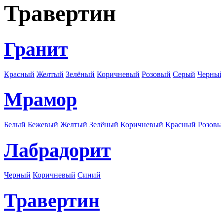
Травертин
Гранит
Красный
Желтый
Зелёный
Коричневый
Розовый
Серый
Черны
Мрамор
Белый
Бежевый
Желтый
Зелёный
Коричневый
Красный
Розов
Лабрадорит
Черный
Коричневый
Синий
Травертин