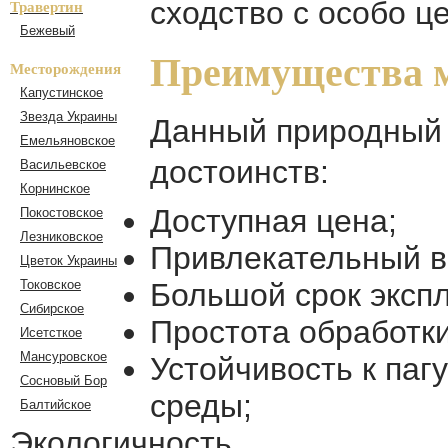
сходство с особо 
Травертин
Бежевый
Преимущества 
Месторождения
Капустинское
Звезда Украины
Данный природный 
Емельяновское
достоинств:
Васильевское
Корнинское
Доступная цена;
Покостовское
Лезниковское
Привлекательный в
Цветок Украины
Токовское
Большой срок эксп
Сибирское
Простота обработки
Исетсткое
Мансуровское
Устойчивость к па
Сосновый Бор
среды;
Балтийское
Экологичность.