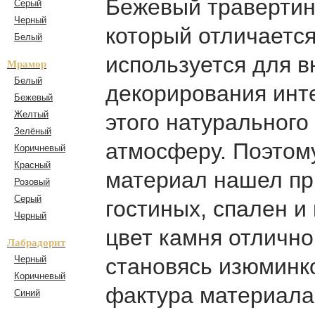
Бежевый травертин
Серый
Черный
который отличаетс
Белый
используется для 
Мрамор
Белый
декорирования инт
Бежевый
Желтый
этого натурального
Зелёный
атмосферу. Поэтому
Коричневый
Красный
материал нашел п
Розовый
Серый
гостиных, спален и
Черный
цвет камня отлично
Лабрадорит
Черный
становясь изюминк
Коричневый
фактура материала
Синий