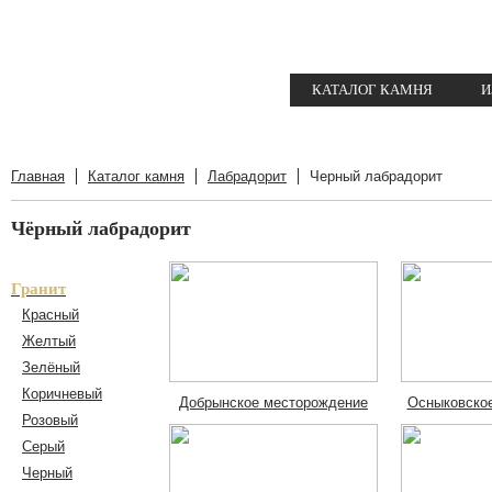
КАТАЛОГ КАМНЯ
И
Главная
Каталог камня
Лабрадорит
Черный лабрадорит
Чёрный лабрадорит
Гранит
Красный
Желтый
Зелёный
Коричневый
Добрынское месторождение
Осныковско
Розовый
Серый
Черный