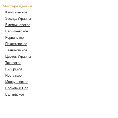
Месторождения
Капустинское
Звезда Украины
Емельяновское
Васильевское
Корнинское
Покостовское
Лезниковское
Цветок Украины
Токовское
Сибирское
Исетсткое
Мансуровское
Сосновый Бор
Балтийское