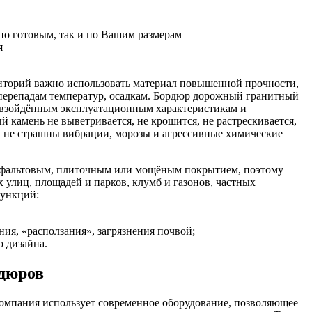
по готовым, так и по Вашим размерам
я
иторий важно использовать материал повышенной прочности,
перепадам температур, осадкам. Бордюр дорожный гранитный
ревзойдённым эксплуатационным характеристикам и
 камень не выветривается, не крошится, не растрескивается,
у не страшны вибрации, морозы и агрессивные химические
асфальтовым, плиточным или мощёным покрытием, поэтому
 улиц, площадей и парков, клумб и газонов, частных
функций:
ия, «расползания», загрязнения почвой;
 дизайна.
рдюров
омпания использует современное оборудование, позволяющее