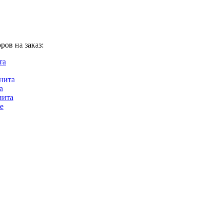
ов на заказ:
та
нита
а
нита
е