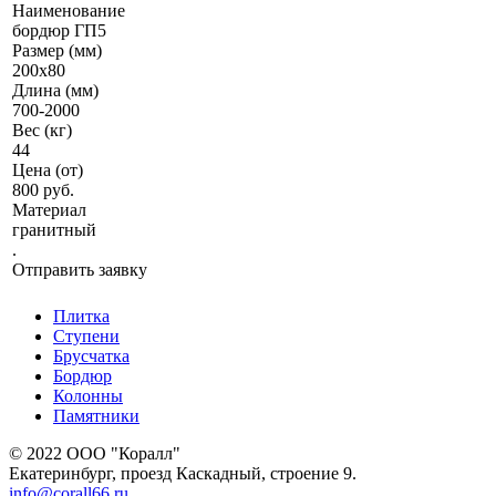
Наименование
бордюр ГП5
Размер (мм)
200х80
Длина (мм)
700-2000
Вес (кг)
44
Цена (от)
800 руб.
Материал
гранитный
.
Отправить заявку
Плитка
Ступени
Брусчатка
Бордюр
Колонны
Памятники
© 2022 ООО "Коралл"
Екатеринбург, проезд Каскадный, строение 9.
info@corall66.ru