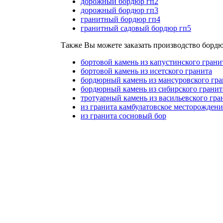
дорожный бордюр гп2
дорожный бордюр гп3
гранитный бордюр гп4
гранитный садовый бордюр гп5
Также Вы можете заказать производство бордюр
бортовой камень из капустинского грани
бортовой камень из исетского гранита
бордюрный камень из мансуровского гра
бордюрный камень из сибирского гранит
тротуарный камень из васильевского гра
из гранита камбулатовское месторождени
из гранита сосновый бор